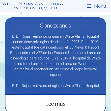
Saltar
Menú
al
contenido
Conózcanos
El Dr. Rojas realiza su cirugía en White Plains Hospital
donde tiene privilegios desde el año 2005. En el 2019
este hospital fue catalogado por el US News & Report
Report cómo el #22 de los Estados Unidos en el área de
ginecología para adultos. En el 2019 el hospital de White
Plains fue el único hospital en el área de Westchester
en recibir el reconocimiento como el mejor hospital
regional.
El Dr. Rojas realiza su cirugía en White Plains Hospital
Lee mas